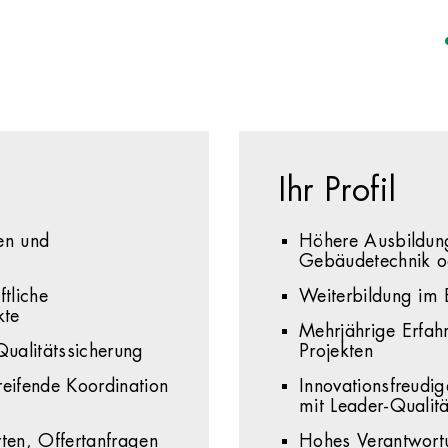
Ihr Profil
en und
Höhere Ausbildung
Gebäudetechnik od
ftliche
Weiterbildung im B
kte
Mehrjährige Erfah
ualitätssicherung
Projekten
eifende Koordination
Innovationsfreudig
mit Leader-Quali
ten, Offertanfragen
Hohes Verantwortu