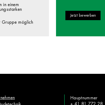
n in einem
tungsstarken
Jetzt bewerben
er Gruppe möglich
rnehmen
Hauptnummer
+ 41 81 772 28 
udetechnik